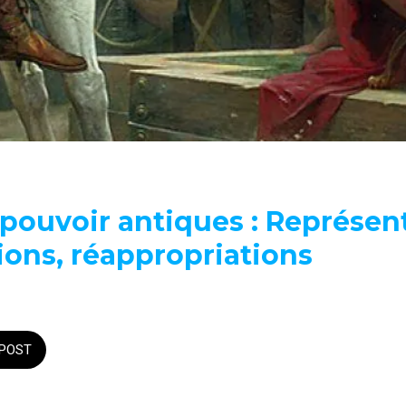
pouvoir antiques : Représent
ions, réappropriations
POST