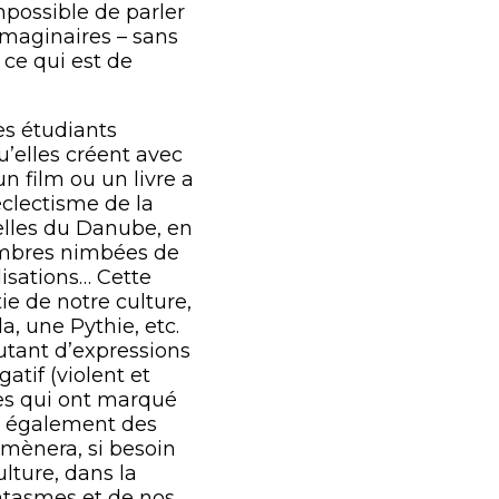
mpossible de parler
 imaginaires – sans
t ce qui est de
Les étudiants
’elles créent avec
n film ou un livre a
éclectisme de la
celles du Danube, en
hambres nimbées de
lisations… Cette
ie de notre culture,
, une Pythie, etc.
autant d’expressions
atif (violent et
ires qui ont marqué
is également des
amènera, si besoin
lture, dans la
antasmes et de nos