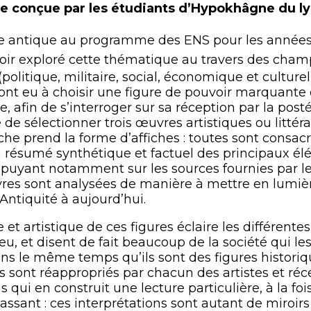
lle conçue par les étudiants d’Hypokhâgne du l
e antique au programme des ENS pour les année
voir exploré cette thématique au travers des champ
politique, militaire, social, économique et culturel
 ont eu à choisir une figure de pouvoir marquante
, afin de s’interroger sur sa réception par la postéri
e sélectionner trois œuvres artistiques ou littérai
rche prend la forme d’affiches : toutes sont consac
n résumé synthétique et factuel des principaux é
ppuyant notamment sur les sources fournies par l
vres sont analysées de manière à mettre en lumièr
Antiquité à aujourd’hui.
ire et artistique de ces figures éclaire les différente
jeu, et disent de fait beaucoup de la société qui les
dans le même temps qu’ils sont des figures historiq
ils sont réappropriés par chacun des artistes et ré
 qui en construit une lecture particulière, à la fo
passant : ces interprétations sont autant de miroir