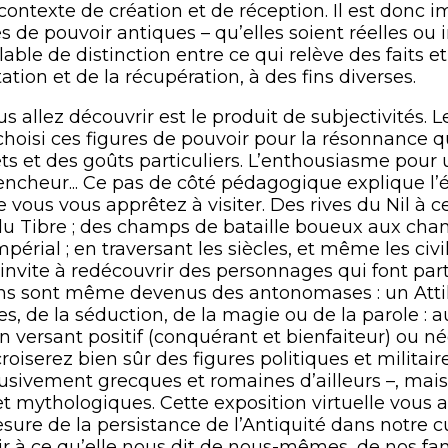
contexte de création et de réception. Il est donc i
es de pouvoir antiques – qu’elles soient réelles ou
alable de distinction entre ce qui relève des faits e
tation et de la récupération, à des fins diverses.
s allez découvrir est le produit de subjectivités. 
oisi ces figures de pouvoir pour la résonnance qu
ts et des goûts particuliers. L’enthousiasme pour u
encheur... Ce pas de côté pédagogique explique l’
e vous vous apprêtez à visiter. Des rives du Nil à 
 du Tibre ; des champs de bataille boueux aux c
périal ; en traversant les siècles, et même les civi
 invite à redécouvrir des personnages qui font part
ns sont même devenus des antonomases : un Attila
s, de la séduction, de la magie ou de la parole : 
 versant positif (conquérant et bienfaiteur) ou nég
roiserez bien sûr des figures politiques et milita
clusivement grecques et romaines d’ailleurs –, ma
t mythologiques. Cette exposition virtuelle vous 
sure de la persistance de l’Antiquité dans notre cu
chir à ce qu’elle nous dit de nous-mêmes, de nos f