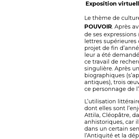
Exposition virtue
Le thème de cultur
POUVOIR
. Après a
de ses expressions (
lettres supérieures
projet de fin d’année
leur a été demandé d
ce travail de reche
singulière. Après u
biographiques (s’a
antiques), trois œu
ce personnage de l’
L’utilisation littéra
dont elles sont l’en
Attila, Cléopâtre, 
anhistoriques, car 
dans un certain sens
l’Antiquité et la dé