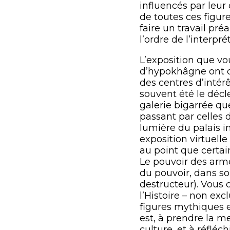
influencés par leur 
de toutes ces figur
faire un travail pré
l’ordre de l’interpré
L’exposition que vou
d’hypokhâgne ont ch
des centres d’intérê
souvent été le décl
galerie bigarrée qu
passant par celles
lumière du palais im
exposition virtuelle
au point que certai
Le pouvoir des arme
du pouvoir, dans son
destructeur). Vous c
l’Histoire – non ex
figures mythiques e
est, à prendre la me
culture, et à réflé