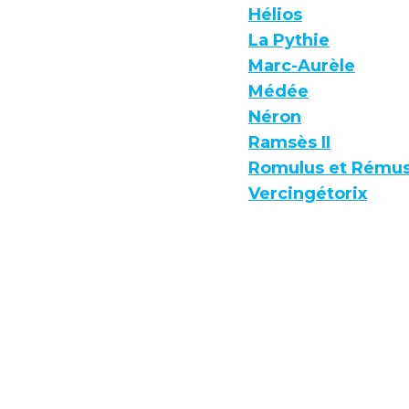
Hélios
La Pythie
Marc-Aurèle
Médée
Néron
Ramsès II
Romulus et Rému
Vercingétorix