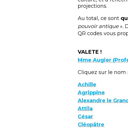
projections.
Au total, ce sont
qu
pouvoir antique
». 
QR codes vous propo
VALETE !
Mme Augier (Profe
Cliquez sur le nom p
Achille
Agrippine
Alexandre le Gran
Attila
César
Cléopâtre