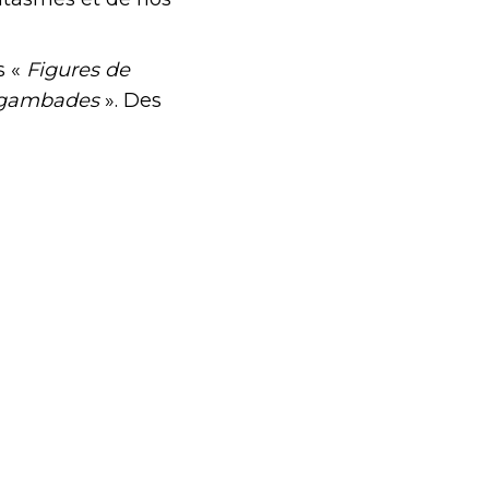
s «
Figures de
à gambades
». Des