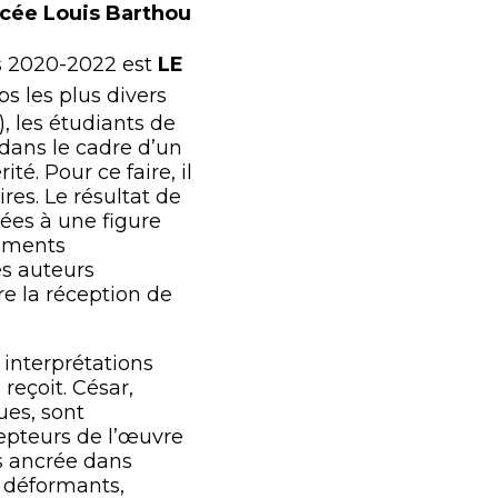
ycée Louis Barthou
s 2020-2022 est
LE
s les plus divers
), les étudiants de
 dans le cadre d’un
té. Pour ce faire, il
res. Le résultat de
rées à une figure
léments
es auteurs
e la réception de
s interprétations
 reçoit. César,
ues, sont
cepteurs de l’œuvre
is ancrée dans
s déformants,