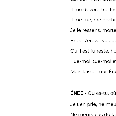
Il me dévore ! ce fe
Il me tue, me déchi
Je le ressens, morte
Énée s’en va, volag
Qu’il est funeste, hé
Tue-moi, tue-moi e
Mais laisse-moi, Én
ÉNÉE -
Où es-tu, où
Je t’en prie, ne me
Ne meurs pas du fai