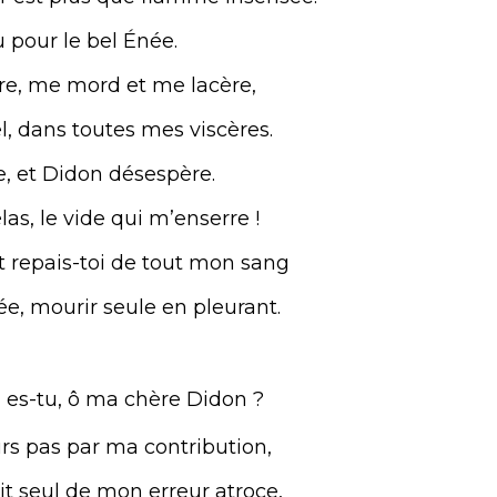
u pour le bel Énée.
re, me mord et me lacère,
l, dans toutes mes viscères.
e, et Didon désespère.
las, le vide qui m’enserre !
t repais-toi de tout mon sang
ée, mourir seule en pleurant.
 es-tu, ô ma chère Didon ?
urs pas par ma contribution,
t seul de mon erreur atroce,