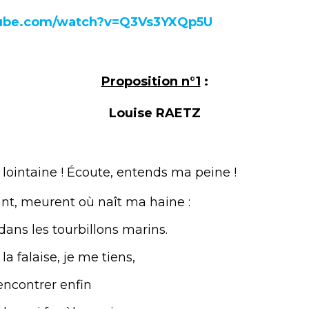
tube.com/watch?v=Q3Vs3YXQp5U
Proposition n°1
:
Louise RAETZ
i lointaine ! Écoute, entends ma peine !
ant, meurent où naît ma haine :
dans les tourbillons marins.
a falaise, je me tiens,
encontrer enfin