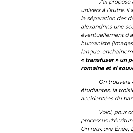
J’ai proposé à par
univers à l’autre. Il
la séparation des 
alexandrins une scèn
éventuellement d’au
humaniste (images 
langue, enchaîneme
« transfuser » un p
romaine et si souv
On trouvera ci-de
étudiantes, la troi
accidentées du baro
Voici, pour comm
processus d’écritur
On retrouve Énée, D