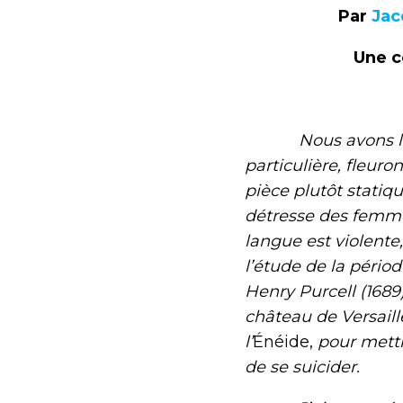
Par
Jac
Une c
Nous avons lu cet
particulière, fleuron
pièce plutôt statiq
détresse des femme
langue est violente
l’étude de la pério
Henry Purcell (1689
château de Versaille
l’
Énéide,
pour mettr
de se suicider.