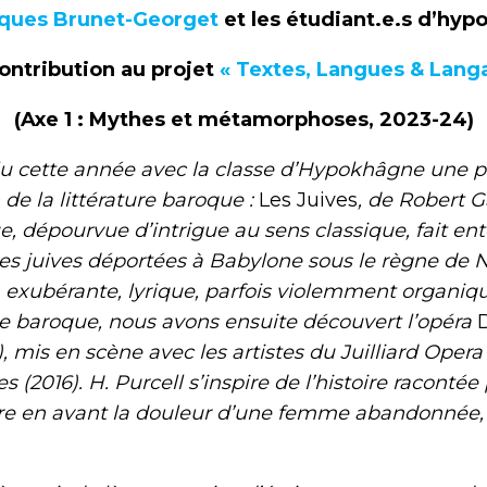
ques Brunet-Georget
et les étudiant.e.s d’hy
ontribution au projet
« Textes, Langues & Lang
(Axe 1 : Mythes et métamorphoses, 2023-24)
te année avec la classe d’Hypokhâgne une piè
 de la littérature baroque :
Les Juives
, de Robert G
ue, dépourvue d’intrigue au sens classique, fait en
s juives déportées à Babylone sous le règne de
, exubérante, lyrique, parfois violemment organi
de baroque, nous avons ensuite découvert l’opéra
), mis en scène avec les artistes du Juilliard Oper
s (2016). H. Purcell s’inspire de l’histoire racontée
e en avant la douleur d’une femme abandonnée, 