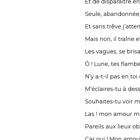
Et de disparaître en
Seule, abandonnée, 
Et sans trêve j’atte
Mais non, il traîne e
Les vagues, se bris
Ô ! Lune, tes flamb
N’y a-t-il pas en toi
M’éclaires-tu à dess
Souhaites-tu voir m
Las ! mon amour m’a
Pareils aux lieux ob
Car oui ! Mon amou