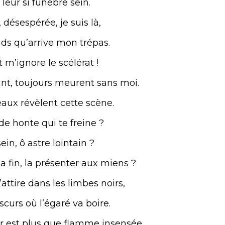
 leur si funèbre sein.
désespérée, je suis là,
nds qu’arrive mon trépas.
t m’ignore le scélérat !
ant, toujours meurent sans moi.
eaux révèlent cette scène.
 de honte qui te freine ?
ein, ô astre lointain ?
a fin, la présenter aux miens ?
ttire dans les limbes noirs,
scurs où l’égaré va boire.
r est plus que flamme insensée.