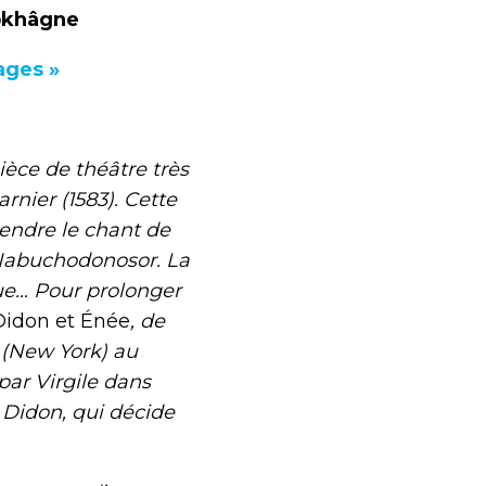
pokhâgne
ages »
ce de théâtre très
arnier (1583). Cette
tendre le chant de
 Nabuchodonosor. La
que… Pour prolonger
Didon et Énée
, de
a (New York) au
 par Virgile dans
Didon, qui décide