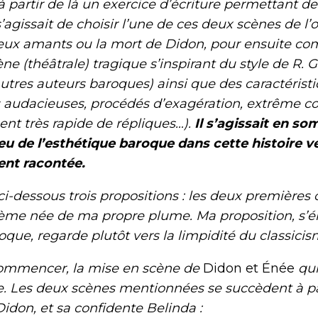
tir de là un exercice d’écriture permettant de
 s’agissait de choisir
l’une de ces deux scènes de l’o
deux amants ou la mort de Didon, pour ensuite co
e (théâtrale) tragique s’inspirant du style de R. G
tres auteurs baroques) ainsi que des caractéristi
audacieuses, procédés d’exagération, extrême cor
nt très rapide de répliques…).
Il s’agissait en s
eu de l’esthétique baroque dans cette histoire v
ent racontée.
ssous trois propositions : les deux premières
sième née de ma propre plume. Ma proposition, s’é
que, regarde plutôt vers la limpidité du classici
encer, la mise en scène de
Didon et Énée
qui
e. Les deux scènes mentionnées se succèdent à par
idon, et sa confidente Belinda :