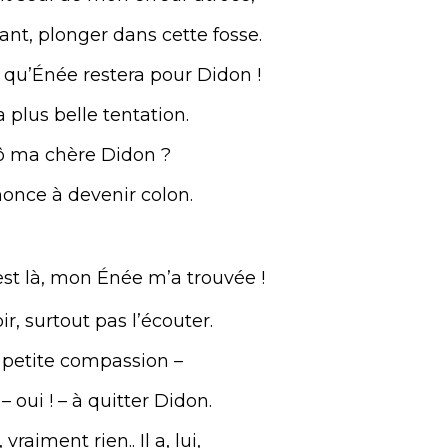
ant, plonger dans cette fosse.
 qu’Énée restera pour Didon !
a plus belle tentation.
 ô ma chère Didon ?
nonce à devenir colon.
il est là, mon Énée m’a trouvée !
ir, surtout pas l’écouter.
us petite compassion –
 oui ! – à quitter Didon.
vraiment rien.. Il a, lui,