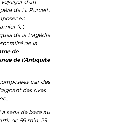
 voyager d’un
péra de H. Purcell :
mposer en
arnier (et
ques de la tragédie
poralité de la
omme de
enue de l’Antiquité
 composées par des
loignant des rives
sme…
 a servi de base au
tir de 59 min. 25.