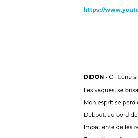
https://www.you
DIDON -
Ô ! Lune s
Les vagues, se bris
Mon esprit se perd 
Debout, au bord de l
Impatiente de les r