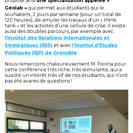
propose ainsi
une spécialisation appelée «
Géolab »
qui permet aux étudiants qui le
souhaitent, 2 jours par semaine (pour un total de
120 heures), de simuler les travaux d’un « think
tank » et les activités d’une cellule de crise. Il existe
aussi des doubles parcours, par exemple avec
l’Institut des Relations Internationales et
Stratégiques (IRIS)
et avec
l’Institut d’Etudes
Politiques (IEP) de Grenoble
.
Nous remercions chaleureusement M. Fiorina pour
cette conférence très riche, très stimulante, qui a
suscité un intérêt très vif de nos étudiants, qui n’ont
pas été avares de questions !