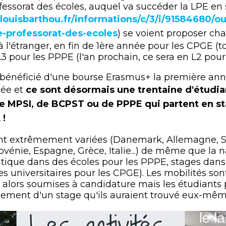
fessorat des écoles, auquel va succéder la LPE en
louisbarthou.fr/informations/c/3/i/91584680/ou
e-professorat-des-ecoles
) se voient proposer c
 l'étranger, en fin de 1ère année pour les CPGE (to
3 pour les PPPE (l'an prochain, ce sera en L2 pour 
 bénéficié d'une bourse Erasmus+ la première anné
née et
ce sont désormais une trentaine d'étudi
de MPSI, de BCPST ou de PPPE qui partent en s
 !
ont extrêmement variées (Danemark, Allemagne, S
lovénie, Espagne, Grèce, Italie...) de même que la 
atique dans des écoles pour les PPPE, stages dans
es universitaires pour les CPGE). Les mobilités son
 alors soumises à candidature mais les étudiants
ement d'un stage qu'ils auraient trouvé eux-mêm