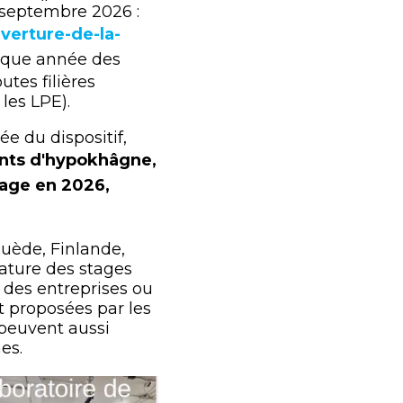
 septembre 2026 :
verture-de-la-
haque année des
utes filières
les LPE).
e du dispositif,
ants d'hypokhâgne,
tage en 2026,
uède, Finlande,
nature des stages
 des entreprises ou
t proposées par les
 peuvent aussi
es.