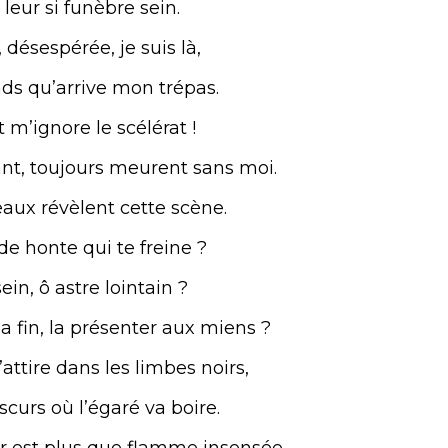
 leur si funèbre sein.
désespérée, je suis là,
nds qu’arrive mon trépas.
t m’ignore le scélérat !
ant, toujours meurent sans moi.
eaux révèlent cette scène.
 de honte qui te freine ?
ein, ô astre lointain ?
a fin, la présenter aux miens ?
ttire dans les limbes noirs,
scurs où l’égaré va boire.
r est plus que flamme insensée.