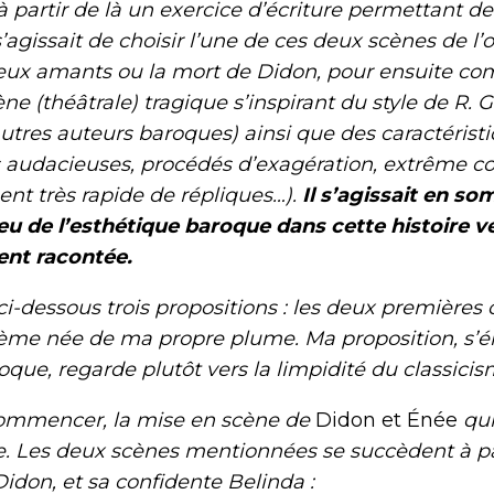
tir de là un exercice d’écriture permettant de
 s’agissait de choisir
l’une de ces deux scènes de l’o
deux amants ou la mort de Didon, pour ensuite co
e (théâtrale) tragique s’inspirant du style de R. G
tres auteurs baroques) ainsi que des caractéristi
audacieuses, procédés d’exagération, extrême cor
nt très rapide de répliques…).
Il s’agissait en s
eu de l’esthétique baroque dans cette histoire v
ent racontée.
ssous trois propositions : les deux premières
sième née de ma propre plume. Ma proposition, s’é
que, regarde plutôt vers la limpidité du classici
encer, la mise en scène de
Didon et Énée
qui
e. Les deux scènes mentionnées se succèdent à par
idon, et sa confidente Belinda :