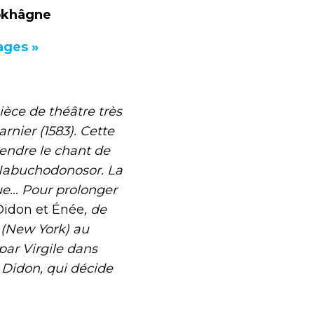
pokhâgne
ages »
ce de théâtre très
arnier (1583). Cette
tendre le chant de
 Nabuchodonosor. La
que… Pour prolonger
Didon et Énée
, de
a (New York) au
 par Virgile dans
Didon, qui décide