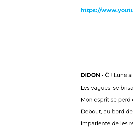
https://www.you
DIDON -
Ô ! Lune s
Les vagues, se bris
Mon esprit se perd 
Debout, au bord de l
Impatiente de les r