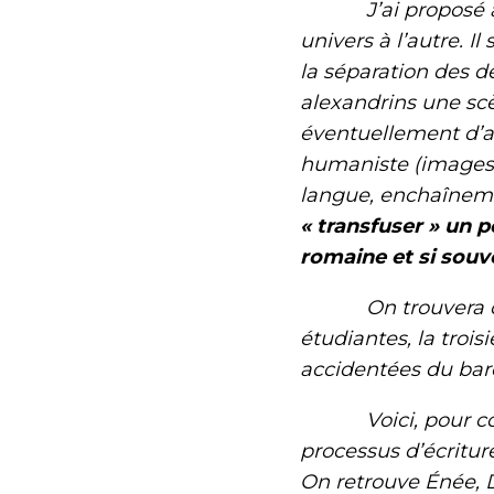
J’ai proposé à par
univers à l’autre. Il
la séparation des 
alexandrins une scèn
éventuellement d’au
humaniste (images 
langue, enchaîneme
« transfuser » un p
romaine et si souv
On trouvera ci-de
étudiantes, la troi
accidentées du baro
Voici, pour comm
processus d’écritur
On retrouve Énée, D