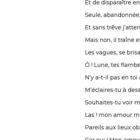
Et de disparaître en
Seule, abandonnée, 
Et sans trêve j’atte
Mais non, il traîne e
Les vagues, se bris
Ô ! Lune, tes flamb
N’y a-t-il pas en toi
M’éclaires-tu à dess
Souhaites-tu voir m
Las ! mon amour m’a
Pareils aux lieux ob
Car oui ! Mon amou