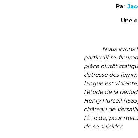
Par
Jac
Une c
Nous avons lu cet
particulière, fleuron
pièce plutôt statiq
détresse des femme
langue est violente
l’étude de la pério
Henry Purcell (1689
château de Versaille
l’
Énéide,
pour mettr
de se suicider.