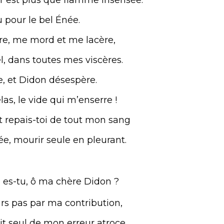
u pour le bel Énée.
re, me mord et me lacère,
l, dans toutes mes viscères.
e, et Didon désespère.
las, le vide qui m’enserre !
t repais-toi de tout mon sang
ée, mourir seule en pleurant.
 es-tu, ô ma chère Didon ?
urs pas par ma contribution,
t seul de mon erreur atroce,