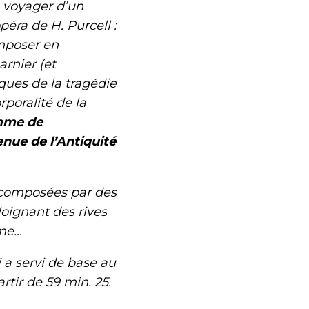
 voyager d’un
péra de H. Purcell :
mposer en
arnier (et
ques de la tragédie
poralité de la
omme de
enue de l’Antiquité
 composées par des
loignant des rives
sme…
 a servi de base au
tir de 59 min. 25.