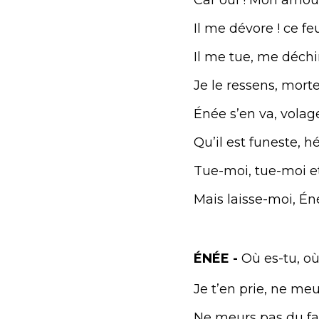
Il me dévore ! ce fe
Il me tue, me déchi
Je le ressens, morte
Énée s’en va, volag
Qu’il est funeste, hé
Tue-moi, tue-moi e
Mais laisse-moi, Én
ÉNÉE -
Où es-tu, où
Je t’en prie, ne me
Ne meurs pas du fai