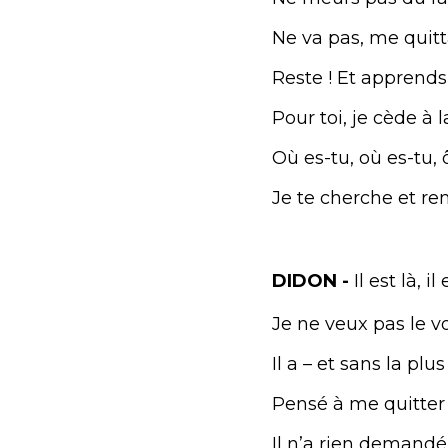
Ne va pas, me quitt
Reste ! Et apprends
Pour toi, je cède à l
Où es-tu, où es-tu,
Je te cherche et re
DIDON -
Il est là, 
Je ne veux pas le vo
Il a – et sans la pl
Pensé à me quitter –
Il n’a rien demandé, 