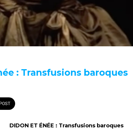
née : Transfusions baroques
POST
DIDON ET ÉNÉE : Transfusions baroques