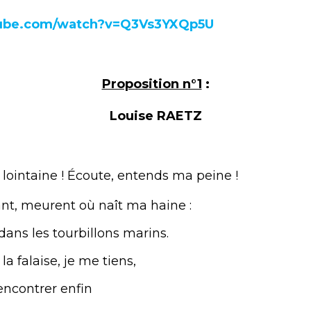
tube.com/watch?v=Q3Vs3YXQp5U
Proposition n°1
:
Louise RAETZ
i lointaine ! Écoute, entends ma peine !
ant, meurent où naît ma haine :
dans les tourbillons marins.
a falaise, je me tiens,
encontrer enfin