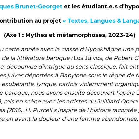
ques Brunet-Georget
et les étudiant.e.s d’hy
ontribution au projet
« Textes, Langues & Lang
(Axe 1 : Mythes et métamorphoses, 2023-24)
te année avec la classe d’Hypokhâgne une piè
 de la littérature baroque :
Les Juives
, de Robert G
ue, dépourvue d’intrigue au sens classique, fait en
s juives déportées à Babylone sous le règne de
, exubérante, lyrique, parfois violemment organi
de baroque, nous avons ensuite découvert l’opéra
), mis en scène avec les artistes du Juilliard Oper
s (2016). H. Purcell s’inspire de l’histoire racontée
e en avant la douleur d’une femme abandonnée, 