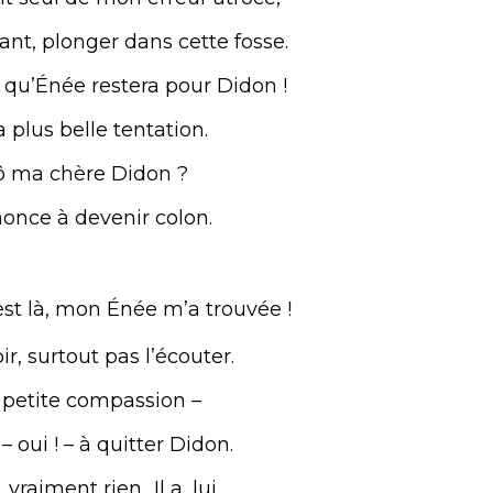
ant, plonger dans cette fosse.
 qu’Énée restera pour Didon !
a plus belle tentation.
 ô ma chère Didon ?
nonce à devenir colon.
il est là, mon Énée m’a trouvée !
ir, surtout pas l’écouter.
us petite compassion –
 oui ! – à quitter Didon.
vraiment rien.. Il a, lui,