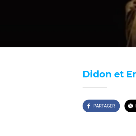
Didon et E
PARTAGER