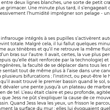
 entre deux lignes blanches, une sorte de petit cra
sque grimacer. Une minute plus tard, il s’engageait
rogressivement l’humidité imprégner son pelage - u
arouge intégrés à ses pupilles s’activèrent a
vint totale. Malgré cela, il lui fallut quelques min
me aux ténèbres et qu’il ne retrouve la même fluid
d’un bras sur l’autre. Il avait, certes, la vue plus p
puis qu’elle était renforcée par la technologie) et 
énères, la faculté de se déplacer dans tous les m
 se sentait tout de même plus à l’aise dans une c
ra plusieurs bifurcations ; l’instinct, ou peut-être le 
t qu’il avait trouvé le premier bassin quand le sol
fit dévaler une pente jusqu’à un plateau de marbre.
en de tel. L’eau était claire et peu profonde, agi
ns que Jess ne pût s’expliquer la cause de ce mou
in. Quand Jess leva les yeux, un frisson le parcour
mment la surface du mur ; elles lui évoquaient q