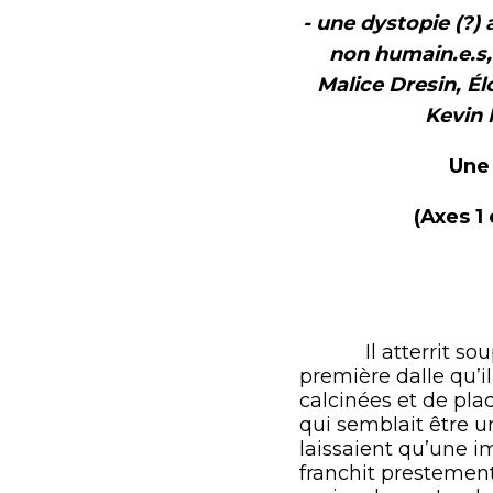
- une dystopie (?)
non humain.e.s,
Malice Dresin, É
Kevin 
Une 
(Axes 1
Il atterrit souple
première dalle qu’i
calcinées et de pla
qui semblait être u
laissaient qu’une im
franchit prestement