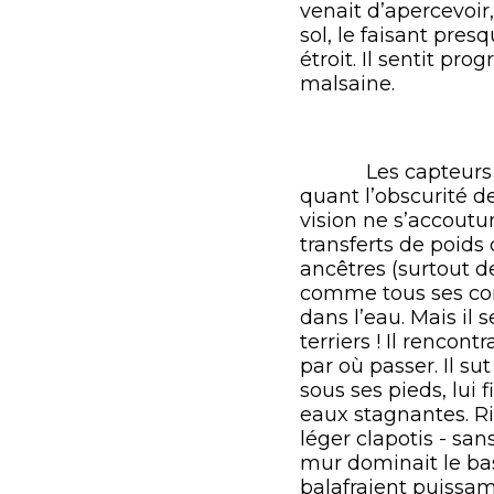
venait d’apercevoir,
sol, le faisant pre
étroit. Il sentit p
malsaine.
Les capteurs infr
quant l’obscurité de
vision ne s’accoutu
transferts de poids 
ancêtres (surtout de
comme tous ses cong
dans l’eau. Mais il
terriers ! Il rencont
par où passer. Il su
sous ses pieds, lui 
eaux stagnantes. Ri
léger clapotis - sa
mur dominait le bass
balafraient puissa