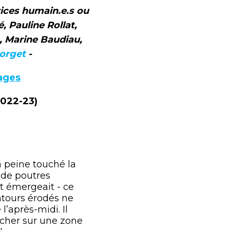
rices humain.e.s ou
 Pauline Rollat,
, Marine Baudiau,
orget
-
ages
2022-23)
 peine touché la
 de poutres
ôt émergeait - ce
ntours érodés ne
l’après-midi. Il
ucher sur une zone