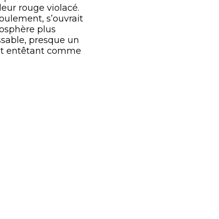
leur rouge violacé.
oulement, s’ouvrait
tmosphère plus
issable, presque un
 et entêtant comme