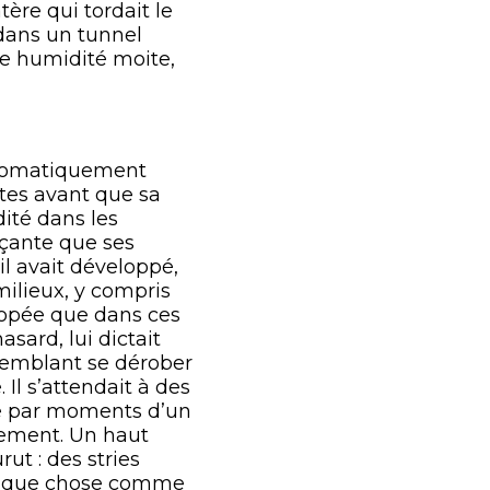
tère qui tordait le
 dans un tunnel
ne humidité moite,
utomatiquement
utes avant que sa
ité dans les
erçante que ses
il avait développé,
ilieux, y compris
anopée que dans ces
hasard, lui dictait
, semblant se dérober
 Il s’attendait à des
tée par moments d’un
vement. Un haut
ut : des stries
uelque chose comme