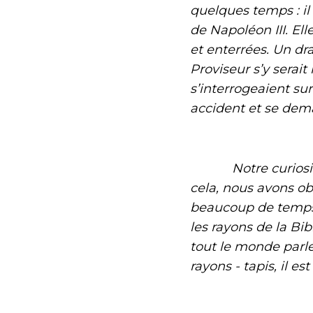
quelques temps : il 
de Napoléon III. El
et enterrées. Un dr
Proviseur s’y serai
s’interrogeaient s
accident et se dema
Notre curiosité a
cela, nous avons ob
beaucoup de temps à
les rayons de la Bib
tout le monde parle
rayons - tapis, il es