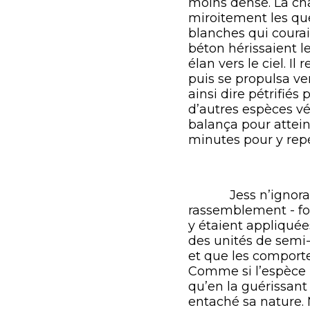
moins dense. La cha
miroitement les que
blanches qui couraie
béton hérissaient l
élan vers le ciel. I
puis se propulsa ve
ainsi dire pétrifié
d’autres espèces vé
balança pour atteind
minutes pour y rep
Jess n’ignorait pa
rassemblement - fo
y étaient appliquée
des unités de semi-
et que les comport
Comme si l’espèce 
qu’en la guérissant 
entaché sa nature. 