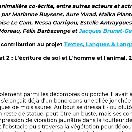
 animalière co-écrite, entre autres acteurs et act
 par Marianne Buysens, Aure Yvrad, Maïka Planté,
loïse Le Cam, Nessa Garrigou, Estelle Antraygues
Moreau, Félix Barbazange et
Jacques Brunet-Ge
contribution au projet
Textes, Langues & Lang
 et 2 : L'écriture de soi et L'homme et l'animal, 
ment parmi les décombres du porche. Il avait à
l s’élançait déjà d’un bond dans une allée jonchée
ques de moisissures. Au bout se dressait - ou plut
n reste de statue, peut-être un buste, mais ses co
pression de vibration jaunâtre dans la touffeur de 
 l’obstacle puis traversa la végétation pour débo