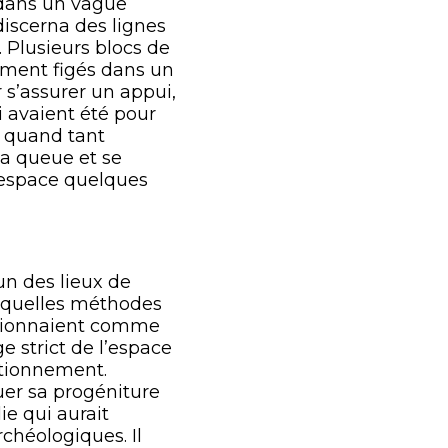
r dans un vague
discerna des lignes
. Plusieurs blocs de
uement figés dans un
r s’assurer un appui,
i avaient été pour
, quand tant
sa queue et se
 l’espace quelques
n des lieux de
t quelles méthodes
nctionnaient comme
e strict de l’espace
itionnement.
er sa progéniture
ie qui aurait
chéologiques. Il