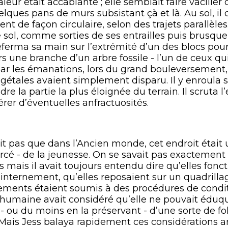
leur était accablante ; elle semblait faire vacille
lques pans de murs subsistant çà et là. Au sol, il 
nt de façon circulaire, selon des trajets parallèles
e sol, comme sorties de ses entrailles puis brusq
l referma sa main sur l’extrémité d’un des blocs pou
rs une branche d’un arbre fossile - l’un de ceux qu
s par les émanations, lors du grand bouleversement
gétales avaient simplement disparu. Il y enroula 
re la partie la plus éloignée du terrain. Il scruta
érer d’éventuelles anfractuosités.
s que dans l’Ancien monde, cet endroit était u
rcé - de la jeunesse. On se savait pas exactemen
s mais il avait toujours entendu dire qu’elles fo
internement, qu’elles reposaient sur un quadrillag
ements étaient soumis à des procédures de cond
humaine avait considéré qu’elle ne pouvait éduqu
- ou du moins en la préservant - d’une sorte de fol
Mais Jess balaya rapidement ces considérations ar