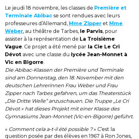
Le jeudi 18 novembre, les classes de
Première et
Terminale Abibac
se sont rendues avec leurs
professeures d’Allemand,
Mme Zipper
et
Mme
Weber
, au théâtre de Tarbes,
le Parvis
, pour
assister à la représentation de
La Troisième
Vague
. Ce projet a été mené par
la Cie Le Cri
Dévot
avec une classe du
lycée Jean-Monnet à
Vic en Bigorre
.
Die Abibac-Klassen der Première und Terminale
sind am Donnerstag, den 18. November mit den
deutschen Lehrerinnen Frau Weber und Frau
Zipper nach Tarbes gefahren, um das Theaterstück
„Die Dritte Welle“ anzuschauen. Die Truppe „Le Cri
Dévot » hat dieses Projekt mit einer Klasse des
Gymnasiums Jean-Monnet (Vic-en-Bigorre) geführt.
«
Comment cela a-t-il été possible ?
» C’est la
question posée par des élèves en 1967 à Ron Jones,