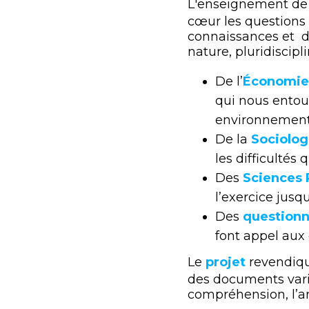
L'enseignement de 
cœur les questions 
connaissances et de
nature, pluridiscipli
De l’
Économie
qui nous entou
environnement
De la
Sociolog
les difficultés
Des
Sciences 
l’exercice jusq
Des
questionn
font appel aux 
Le
projet
revendiqu
des documents varié
compréhension, l’ana