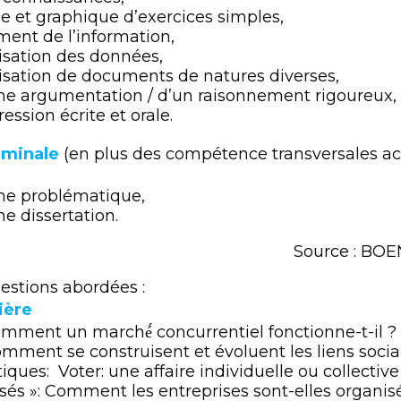
ée et graphique d’exercices simples,
ement de l’information,
sation des données,
isation de documents de natures diverses,
ne argumentation / d’un raisonnement rigoureux,
ression écrite et orale.
rminale
(en plus des compétence transversales ac
ne problématique,
e dissertation.
Source : BOE
estions abordées :
ière
ment un marché́ concurrentiel fonctionne-t-il ?
mment se construisent et évoluent les liens socia
ques: Voter: une affaire individuelle ou collective
sés »: Comment les entreprises sont-elles organis