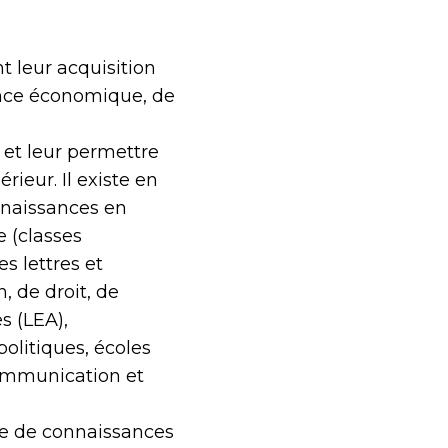
t leur acquisition
nce économique, de
et leur permettre
rieur. Il existe en
onnaissances en
e (classes
s lettres et
, de droit, de
s (LEA),
olitiques, écoles
communication et
rise de connaissances