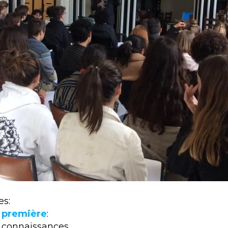
es:
 première
:
 connaissances,