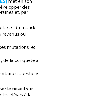
ES)
met en son
développer des
raines et, par
mplexes du monde
de revenus ou
ses mutations et
, de la conquête à
certaines questions
par le travail sur
les élèves à la