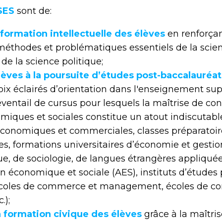
 SES
sont de:
a formation intellectuelle des élèves
en renforçan
méthodes et problématiques essentiels de la scie
 de la science politique;
lèves à la poursuite d’études post-baccalauréat
ix éclairés d’orientation dans l'enseignement supé
éventail de cursus pour lesquels la maîtrise de c
miques et sociales constitue un atout indiscutabl
économiques et commerciales, classes préparatoire
es, formations universitaires d’économie et gestion
ue, de sociologie, de langues étrangères appliquée
n économique et sociale (AES), instituts d’études p
 : écoles de commerce et management, écoles de 
.);
a formation civique des élèves
grâce à la maît