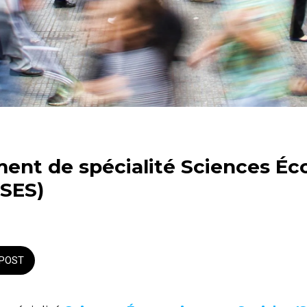
ent de spécialité Sciences É
(SES)
POST