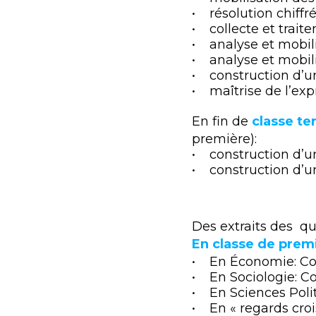
• résolution chiffr
• collecte et trait
• analyse et mobili
• analyse et mobil
• construction d’u
• maîtrise de l’exp
En fin de
classe te
première):
• construction d’u
• construction d’un
Des extraits des qu
En classe de prem
• En Économie: Com
• En Sociologie: Co
• En Sciences Politi
• En « regards croi