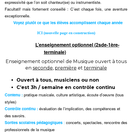
expressivité que l’on soit chanteur(se) ou instrumentiste.
Facultatif mais fortement co
nseillé : C’est chaque fois, une aventure
exceptionnelle.
Voyez plutôt ce que les élèves accomplissent chaque année
ICI (nouvelle page en construction)
L’enseignement optionnel (2sde-1ère-
terminale)
Enseignement optionnel de Musique ouvert à tous
en
seconde
,
premi
è
re
et
terminale
Ouvert à tous, musiciens ou non
C
’
est 3h / semaine en contrô
le continu
Contenu :
pratique musicale, culture artistique, écoute d’oeuvre (tous
styles)
Contrôle continu :
évaluation de l’implication, des compétences et
des savoirs.
Sorties scolaires pédagogiques
:
concerts, spectacles, rencontre des
professionnels de la musique