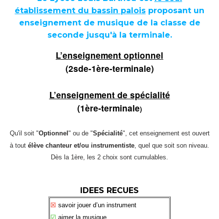
établissement du bassin palois
proposant un
enseignement de musique de la classe de
seconde jusqu'à la terminale.
L’enseignement optionnel
(2sde-1ère-terminale)
L’enseignement de spécialité
(1ère-terminale
)
Qu'il soit "
Optionnel
" ou de "
Spé
cialit
é
", cet enseignement est ouvert
à tout
él
è
ve chanteur et/ou instrumentiste
, quel que soit son niveau.
Dès la 1ère, les 2 choix sont cumulables.
IDEES RECUES
☒
savoir jouer d
’
un instrument
☑
aimer la musique