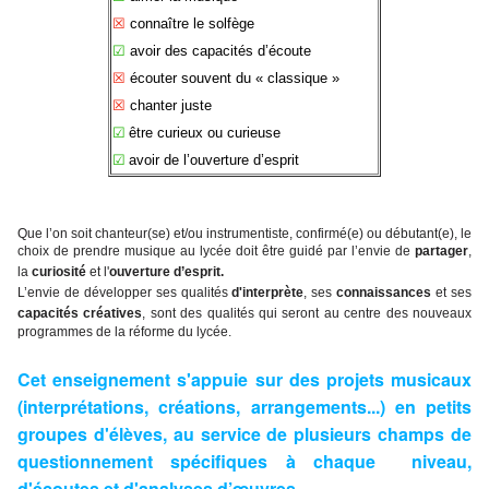
☒
connaître le solfège
☑
avoir des capacités d
’
écoute
☒
écouter souvent du « classique »
☒
chanter juste
☑
être curieux ou curieuse
☑
avoir de l
’
ouverture d
’
esprit
Que l’on soit chanteur(se) et/ou instrumentiste, confirmé(e) ou débutant(e), le
choix de prendre musique au lycée doit être guidé par l’envie de
partager
,
la
curiosité
et l'
ouverture d’esprit.
L’envie de développer ses qualités
d'interprète
, ses
connaissances
et ses
capacités créatives
, sont des qualités qui seront au centre des nouveaux
programmes de la réforme du lycée.
Cet enseignement s'appuie sur des projets musicaux
(interprétations, créations, arrangements...) en petits
groupes d'élèves, au service de plusieurs champs de
questionnement spécifiques à chaque niveau,
d'écoutes et d'analyses d’œuvres.